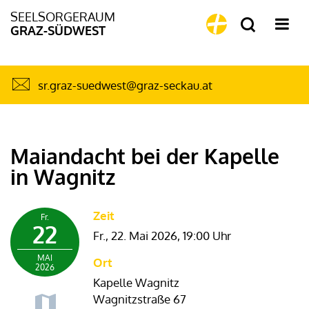
SEELSORGERAUM
GRAZ-SÜDWEST
sr.graz-suedwest@graz-seckau.at
Maiandacht bei der Kapelle
in Wagnitz
Zeit
Fr.
22
Fr., 22. Mai 2026,
19:00 Uhr
MAI
Ort
2026
Kapelle Wagnitz
Wagnitzstraße 67